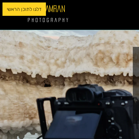
Asaf Amran
דלגו לתוכן הראשי
P H O T O G R A P H Y