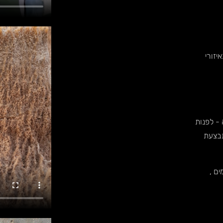
זורי
- לפנות
תבצעת
ם ,